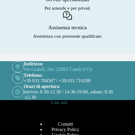
Per aziende e per privati
Assisenza tecnica
Assistenza con personale qualificato
Indirizzo:
Via Grandi, 24/c 22063 Cantù (CO)
Telefono:
+39 031.704587 / +39 031.716208
Orari di apertura
lun/ven: 8.30-12.30 / 14.30-19.00, sabato: 8.30
-12.30
Link utili
Contatti
Privacy Policy
Cookie Policy