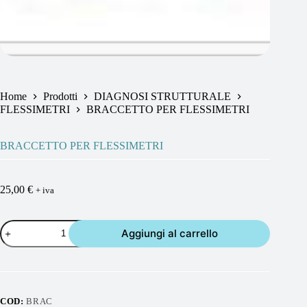
Home
Prodotti
DIAGNOSI STRUTTURALE
FLESSIMETRI
BRACCETTO PER FLESSIMETRI
BRACCETTO PER FLESSIMETRI
25,00
€
+ iva
BRACCETTO
Aggiungi al carrello
PER
FLESSIMETRI
quantità
COD:
BRAC