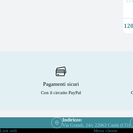
LI
12
Pagamenti sicuri
Con il circuito PayPal
C
Indirizzo:
Via Grandi, 24/c 22063 Cantù (CO)
Link utili
Menu cliente