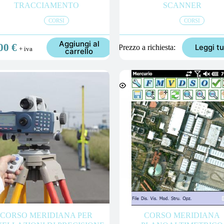
TRACCIAMENTO
SCANNER
CORSI
CORSI
Aggiungi al
,00
€
Leggi tu
Prezzo a richiesta
+ iva
carrello
CORSO MERIDIANA PER
CORSO MERIDIANA