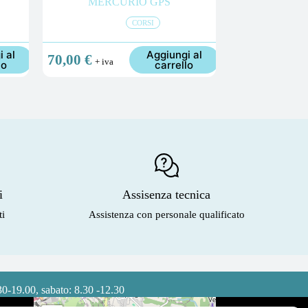
MERCURIO GPS
CORSI
i al
Aggiungi al
70,00
€
+ iva
lo
carrello
i
Assisenza tecnica
ti
Assistenza con personale qualificato
30-19.00, sabato: 8.30 -12.30