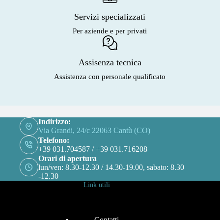
Servizi specializzati
Per aziende e per privati
Assisenza tecnica
Assistenza con personale qualificato
Indirizzo:
Via Grandi, 24/c 22063 Cantù (CO)
Telefono:
+39 031.704587 / +39 031.716208
Orari di apertura
lun/ven: 8.30-12.30 / 14.30-19.00, sabato: 8.30
-12.30
Link utili
Contatti