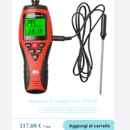
Misuratore di Umidità ADA ZHT100
TEMPERATURA UMIDITA' AMBIENTE
117,00
€
Aggiungi al carrello
+ iva