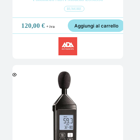
RUMORE
120,00
€
Aggiungi al carrello
+ iva