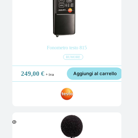
Fonometro testo 815
RUMORE
249,00
€
Aggiungi al carrello
+ iva