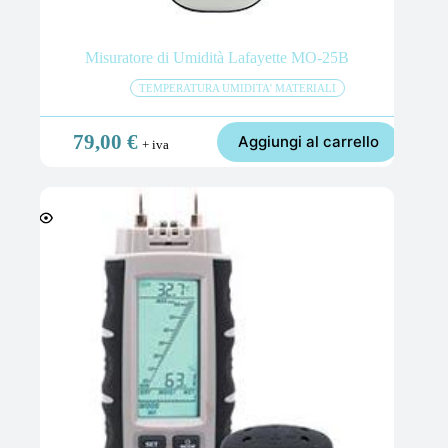
Misuratore di Umidità Lafayette MO-25B
TEMPERATURA UMIDITA' MATERIALI
79,00
€
Aggiungi al carrello
+ iva