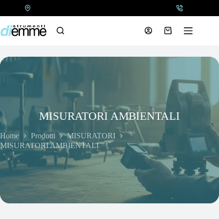
Salta
al
contenuto
Carrello
MISURATORI AMBIENTALI
Home
Prodotti
MISURATORI
MISURATORI AMBIENTALI