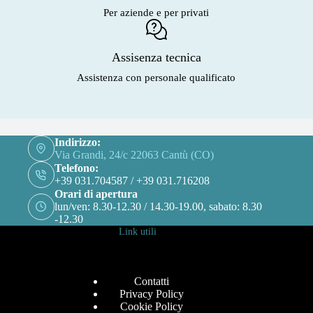
Per aziende e per privati
Assisenza tecnica
Assistenza con personale qualificato
Indirizzo:
Via Grandi, 24/c 22063 Cantù (CO)
Telefono:
+39 031.704587 / +39 031.716208
Orari di apertura
lun/ven: 8.30-12.30 / 14.30-19.00, sabato: 8.30
-12.30
Link utili
Contatti
Privacy Policy
Cookie Policy