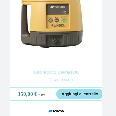
Laser Rotante Topcon H3C
LASER USATI
350,00
€
Aggiungi al carrello
+ iva