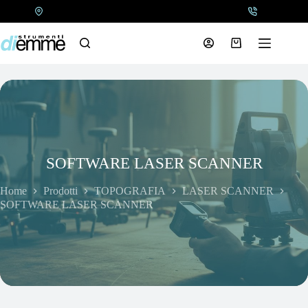
Salta
al
contenuto
Carrello
SOFTWARE LASER SCANNER
Home
Prodotti
TOPOGRAFIA
LASER SCANNER
SOFTWARE LASER SCANNER