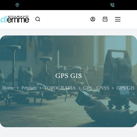
Salta
al
contenuto
Carrello
GPS GIS
Home
Prodotti
TOPOGRAFIA
GPS - GNSS
GPS GIS