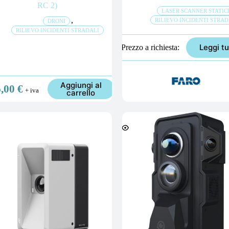
RC 2)
LASER SCANNER STATIC
,
RILIEVO INCIDENTI STRAD
DRONI
RILIEVO INCIDENTI STRADALI
Leggi tu
Prezzo a richiesta
Aggiungi al
6,00
€
+ iva
carrello