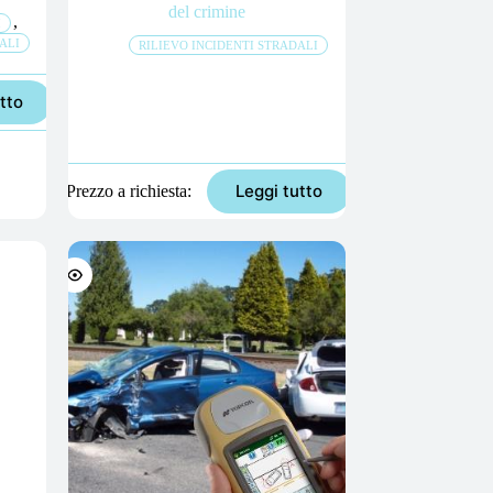
del crimine
,
I
ALI
RILIEVO INCIDENTI STRADALI
tto
Leggi tutto
Prezzo a richiesta