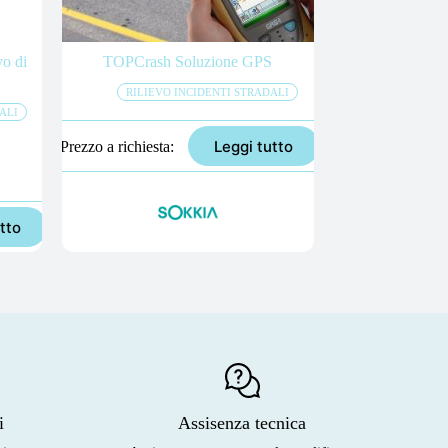
vo di
TOPCrash Soluzione GPS
RILIEVO INCIDENTI STRADALI
ALI
Leggi tutto
Prezzo a richiesta
tto
i
Assisenza tecnica