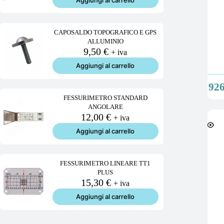
CAPOSALDO TOPOGRAFICO E GPS
ALLUMINIO
9,50
€
+ iva
Aggiungi al carrello
92
FESSURIMETRO STANDARD
ANGOLARE
12,00
€
+ iva
Aggiungi al carrello
FESSURIMETRO LINEARE TT1
PLUS
15,30
€
+ iva
Aggiungi al carrello