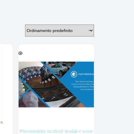
Photomodeler incidenti stradali e scene