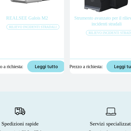
REALSEE Galois M2
Strumento avanzato per il rilie
incidenti stradali
RILIEVO INCIDENTI STRADALI
RILIEVO INCIDENTI STRAD
Leggi tutto
Leggi tu
o a richiesta
Prezzo a richiesta
Spedizioni rapide
Servizi specializzat