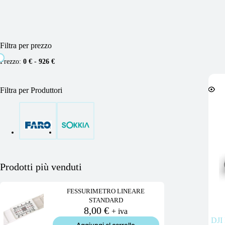
Filtra per prezzo
Prezzo:
0 €
-
926 €
Filtra per Produttori
Prodotti più venduti
FESSURIMETRO LINEARE
STANDARD
8,00
€
+ iva
DJI
Aggiungi al carrello