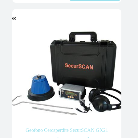
Geofono Cercaperdite SecurSCAN GX21