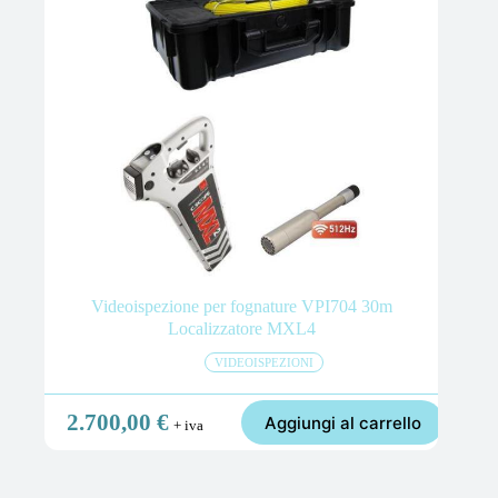
Videoispezione per fognature VPI704 30m
Localizzatore MXL4
VIDEOISPEZIONI
2.700,00
€
Aggiungi al carrello
+ iva