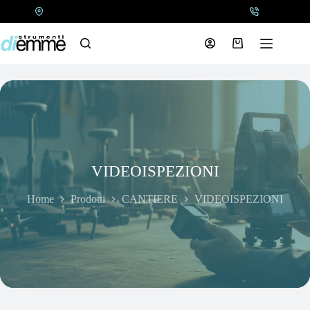
Salta
al
contenuto
Carrello
VIDEOISPEZIONI
Home
Prodotti
CANTIERE
VIDEOISPEZIONI