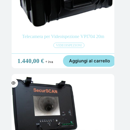
Telecamera per Videoispezione VPI704 20m
VIDEOISPEZIONI
1.440,00
€
Aggiungi al carrello
+ iva