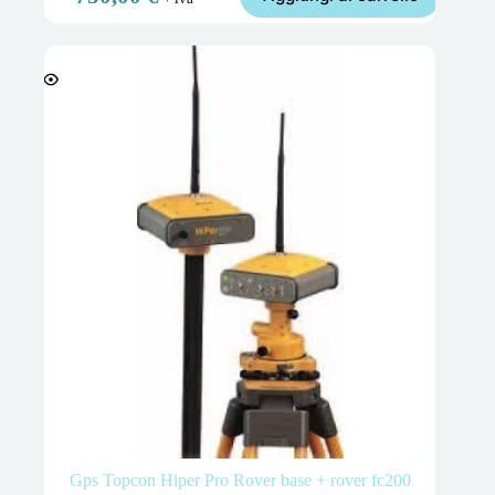
Gps Topcon Hiper Pro Rover base + rover fc200