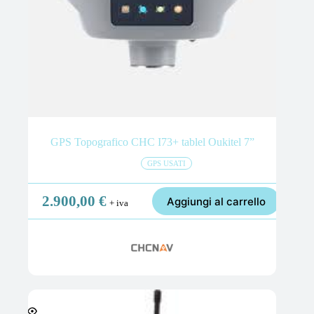
GPS Topografico CHC I73+ tablel Oukitel 7”
GPS USATI
2.900,00
€
Aggiungi al carrello
+ iva