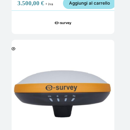
3.500,00
€
Aggiungi al carrello
+ iva