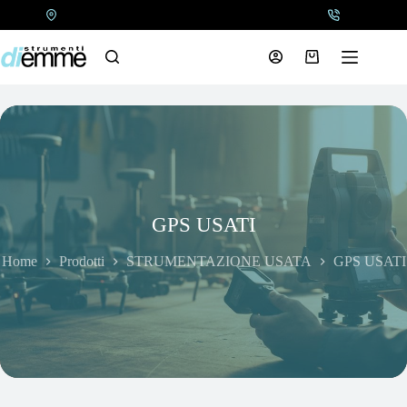
Salta
al
contenuto
Carrello
GPS USATI
Home
Prodotti
STRUMENTAZIONE USATA
GPS USATI