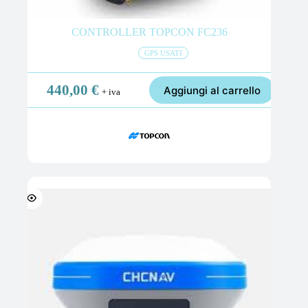
CONTROLLER TOPCON FC236
GPS USATI
440,00
€
Aggiungi al carrello
+ iva