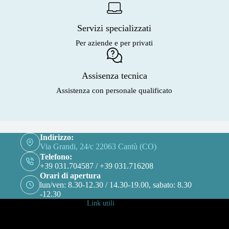
Servizi specializzati
Per aziende e per privati
Assisenza tecnica
Assistenza con personale qualificato
Indirizzo:
Via Grandi, 24/c 22063 Cantù (CO)
Telefono:
+39 031.704587 / +39 031.716208
Orari di apertura
lun/ven: 8.30-12.30 / 14.30-19.00, sabato: 8.30
-12.30
Link utili