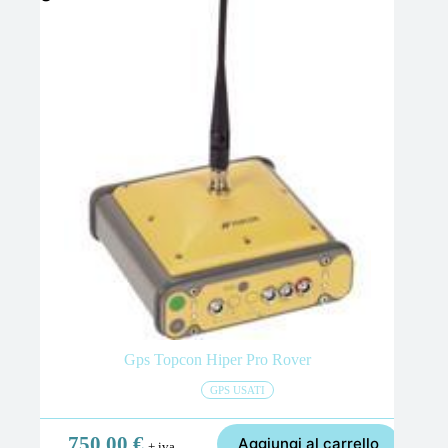
Gps Topcon Hiper Pro Rover
GPS USATI
750,00
€
Aggiungi al carrello
+ iva