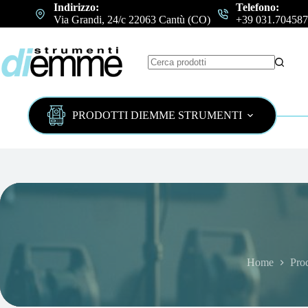
Salta
Indirizzo:
Telefono:
al
Via Grandi, 24/c 22063 Cantù (CO)
+39 031.704587
contenuto
Nessun
risultato
PRODOTTI DIEMME STRUMENTI
Home
Prod