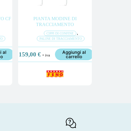
O CF
PIANTA MODINE DI
TRACCIAMENTO
,
CIPPI DI CONFINE
TO
PALINE DI TRACCIAMENTO
i al
Aggiungi al
159,00
€
+ iva
lo
carrello