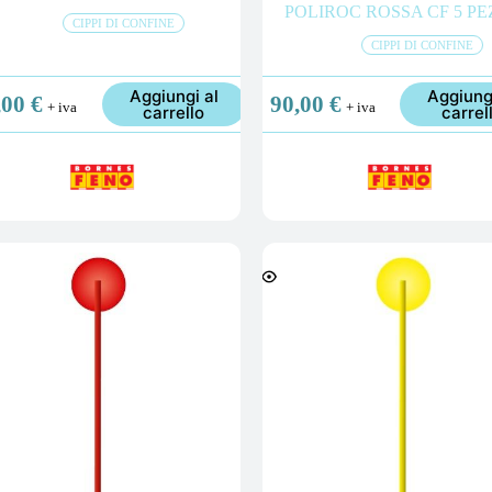
POLIROC ROSSA CF 5 PE
CIPPI DI CONFINE
CIPPI DI CONFINE
Aggiungi al
Aggiung
,00
€
90,00
€
+ iva
+ iva
carrello
carrel