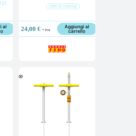
ZZI
CIPPI DI CONFINE
i al
Aggiungi al
24,00
€
+ iva
lo
carrello