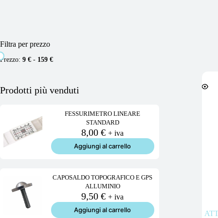
Filtra per prezzo
Prezzo:
9 €
-
159 €
Prodotti più venduti
FESSURIMETRO LINEARE
STANDARD
8,00
€
+ iva
Aggiungi al carrello
CAPOSALDO TOPOGRAFICO E GPS
ALLUMINIO
9,50
€
+ iva
Aggiungi al carrello
AT