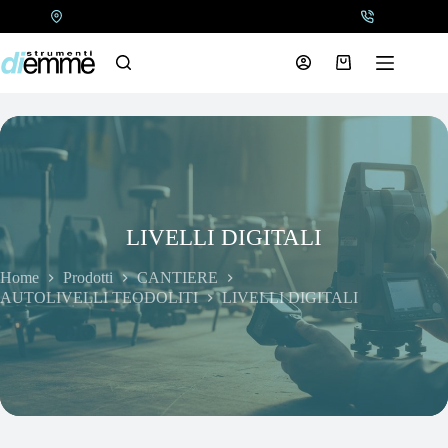
Salta
al
contenuto
Carrello
LIVELLI DIGITALI
Home
Prodotti
CANTIERE
AUTOLIVELLI TEODOLITI
LIVELLI DIGITALI