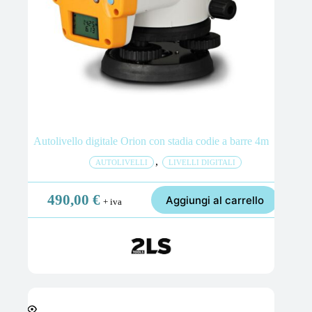
Autolivello digitale Orion con stadia codie a barre 4m
,
AUTOLIVELLI
LIVELLI DIGITALI
490,00
€
Aggiungi al carrello
+ iva