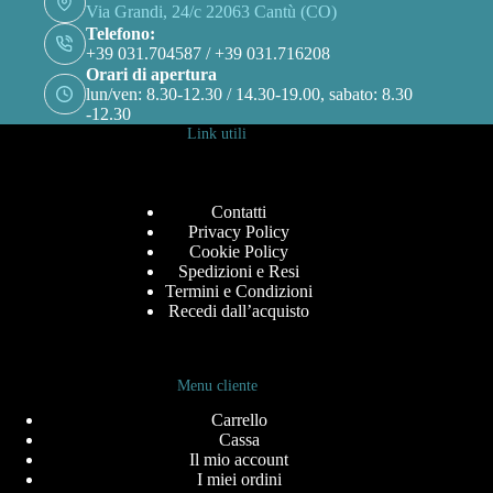
Via Grandi, 24/c 22063 Cantù (CO)
Telefono:
+39 031.704587 / +39 031.716208
Orari di apertura
lun/ven: 8.30-12.30 / 14.30-19.00, sabato: 8.30
-12.30
Link utili
Contatti
Privacy Policy
Cookie Policy
Spedizioni e Resi
Termini e Condizioni
Recedi dall’acquisto
Menu cliente
Carrello
Cassa
Il mio account
I miei ordini