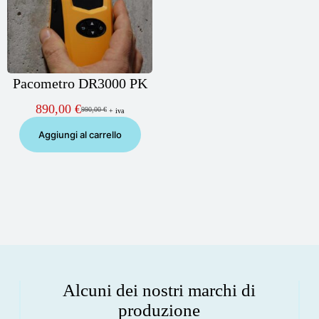
Pacometro DR3000 PK
890,00
€
990,00
€
+ iva
Il
Il
prezzo
prezzo
Aggiungi al carrello
originale
attuale
era:
è:
990,00 €.
890,00 €.
Alcuni dei nostri marchi di
produzione