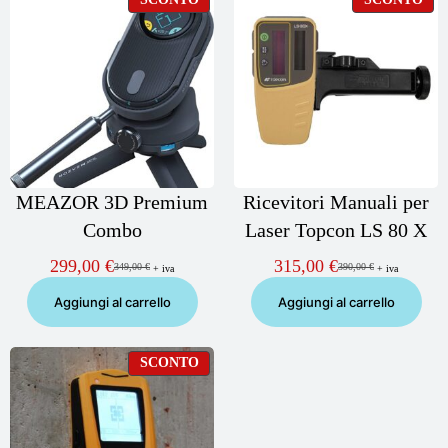
IN
IN
OFFERTA
OF
MEAZOR 3D Premium
Ricevitori Manuali per
Combo
Laser Topcon LS 80 X
299,00
€
315,00
€
349,00
€
390,00
€
+ iva
+ iva
Il
Il
Il
Il
prezzo
prezzo
prezzo
prezzo
Aggiungi al carrello
Aggiungi al carrello
originale
attuale
originale
attuale
era:
è:
era:
è:
349,00 €.
299,00 €.
390,00 €.
315,00 €.
PRODOTTO
SCONTO
IN
OFFERTA