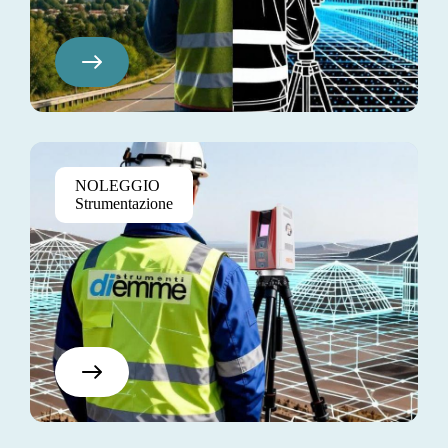
Pretium Elite
NOLEGGIO
$130
Strumentazione