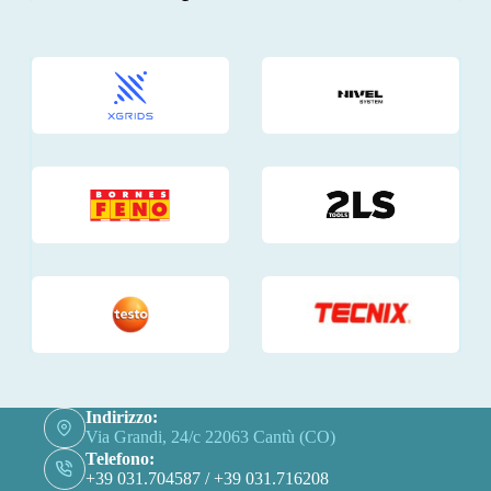
Indirizzo:
Via Grandi, 24/c 22063 Cantù (CO)
Telefono:
+39 031.704587 / +39 031.716208