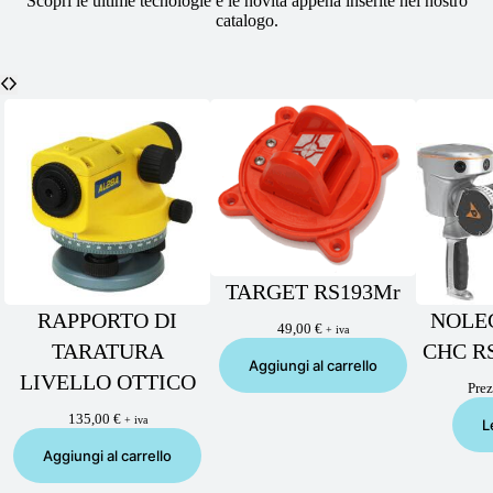
Scopri le ultime tecnologie e le novità appena inserite nel nostro
catalogo.
TARGET RS193Mr
RAPPORTO DI
NOLE
49,00
€
+ iva
TARATURA
CHC RS
Aggiungi al carrello
LIVELLO OTTICO
Prez
135,00
€
+ iva
L
Aggiungi al carrello