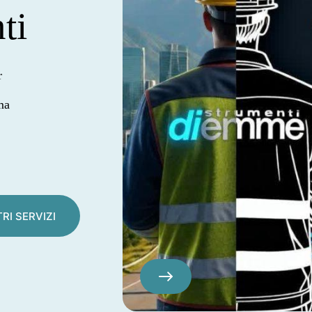
ti
r
ma
l
TRI SERVIZI