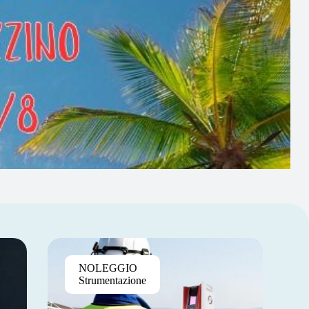
Pretium Elite
NOLEGGIO
$130
Strumentazione