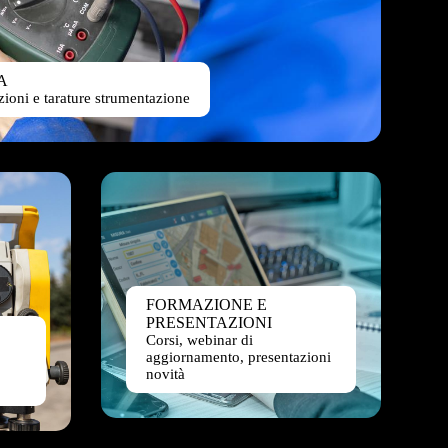
A
azioni e tarature strumentazione
FORMAZIONE E
PRESENTAZIONI
Corsi, webinar di
aggiornamento, presentazioni
novità