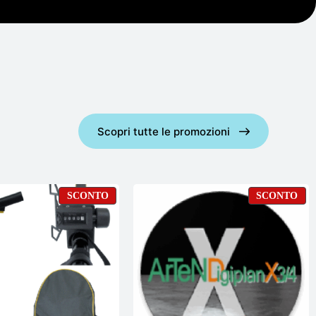
Scopri tutte le promozioni
PRODOTTO
PR
SCONTO
SCONTO
IN
IN
OFFERTA
OF