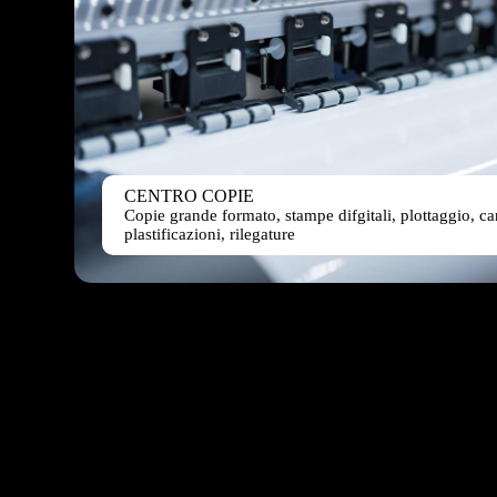
CENTRO COPIE
Copie grande formato, stampe difgitali, plottaggio, cart
plastificazioni, rilegature