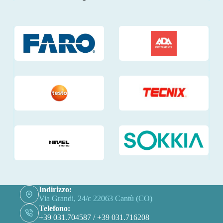
Indirizzo:
Via Grandi, 24/c 22063 Cantù (CO)
Telefono:
+39 031.704587 / +39 031.716208