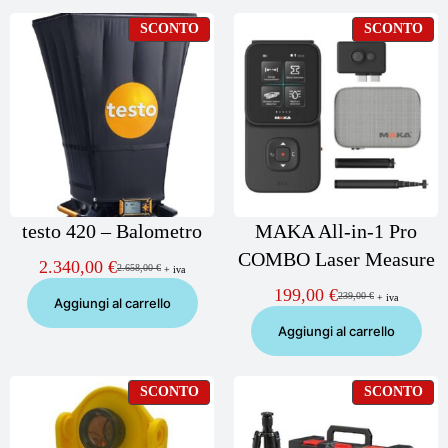
PRODOTTO
PR
SCONTO
SCONTO
IN
IN
OFFERTA
OF
testo 420 – Balometro
MAKA All-in-1 Pro
COMBO Laser Measure
2.340,00
€
2.658,00
€
+ iva
Il
Il
prezzo
prezzo
199,00
€
239,00
€
+ iva
Il
Il
Aggiungi al carrello
originale
attuale
prezzo
prezzo
era:
è:
Aggiungi al carrello
originale
attuale
2.658,00 €.
2.340,00 €.
era:
è:
239,00 €.
199,00 €.
PRODOTTO
PR
SCONTO
SCONTO
IN
IN
OFFERTA
OF