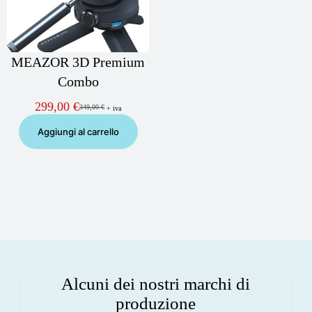
MEAZOR 3D Premium
Combo
299,00
€
349,00
€
+ iva
Il
Il
prezzo
prezzo
Aggiungi al carrello
originale
attuale
era:
è:
349,00 €.
299,00 €.
Alcuni dei nostri marchi di
produzione