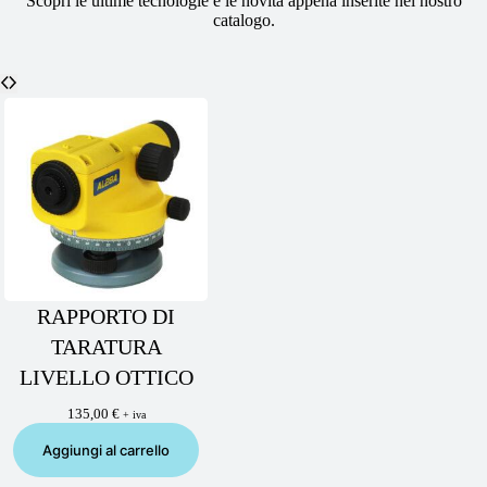
Scopri le ultime tecnologie e le novità appena inserite nel nostro
catalogo.
RAPPORTO DI
TARATURA
LIVELLO OTTICO
135,00
€
+ iva
Aggiungi al carrello