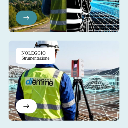
Pretium Elite
NOLEGGIO
$130
Strumentazione