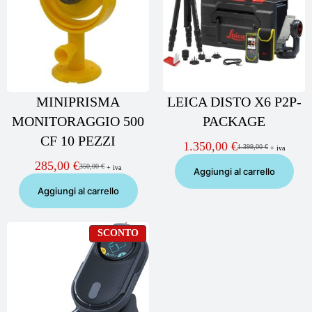
MINIPRISMA
LEICA DISTO X6 P2P-
MONITORAGGIO 500
PACKAGE
CF 10 PEZZI
1.350,00
€
1.399,00
€
+ iva
Il
Il
prezzo
prezzo
285,00
€
350,00
€
+ iva
Il
Il
Aggiungi al carrello
originale
attuale
prezzo
prezzo
era:
è:
Aggiungi al carrello
originale
attuale
1.399,00 €.
1.350,00 €.
era:
è:
350,00 €.
285,00 €.
PRODOTTO
SCONTO
IN
OFFERTA