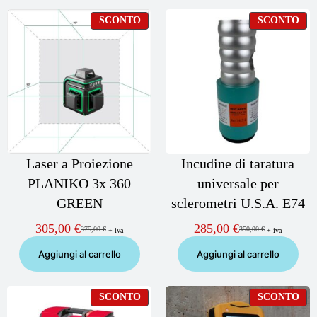
PRODOTTO
PR
SCONTO
SCONTO
IN
IN
OFFERTA
OF
Laser a Proiezione
Incudine di taratura
PLANIKO 3x 360
universale per
GREEN
sclerometri U.S.A. E74
305,00
€
285,00
€
375,00
€
350,00
€
+ iva
+ iva
Il
Il
Il
Il
prezzo
prezzo
prezzo
prezzo
Aggiungi al carrello
Aggiungi al carrello
originale
attuale
originale
attuale
era:
è:
era:
è:
375,00 €.
305,00 €.
350,00 €.
285,00 €.
PRODOTTO
PR
SCONTO
SCONTO
IN
IN