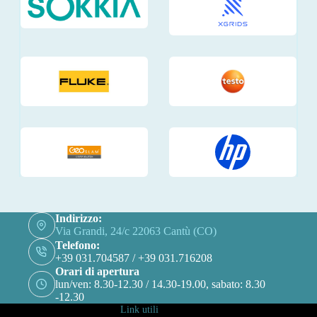
Indirizzo:
Via Grandi, 24/c 22063 Cantù (CO)
Telefono:
+39 031.704587 / +39 031.716208
Orari di apertura
lun/ven: 8.30-12.30 / 14.30-19.00, sabato: 8.30
-12.30
Link utili