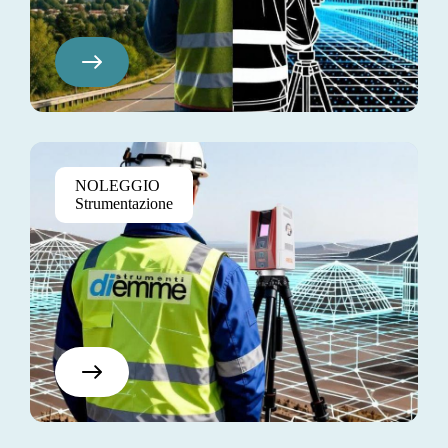
Pretium Elite
NOLEGGIO
$130
Strumentazione