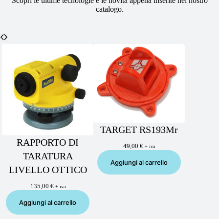
Scopri le ultime tecnologie e le novità appena inserite nel nostro
catalogo.
TARGET RS193Mr
RAPPORTO DI
49,00
€
+ iva
TARATURA
Aggiungi al carrello
LIVELLO OTTICO
135,00
€
+ iva
Aggiungi al carrello