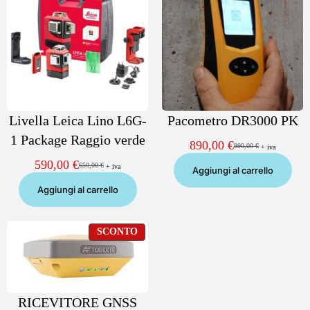
OFFERTA
OF
Livella Leica Lino L6G-
Pacometro DR3000 PK
1 Package Raggio verde
890,00
€
990,00
€
+ iva
Il
Il
prezzo
prezzo
590,00
€
650,00
€
+ iva
Il
Il
Aggiungi al carrello
originale
attuale
prezzo
prezzo
era:
è:
Aggiungi al carrello
originale
attuale
990,00 €.
890,00 €.
era:
è:
650,00 €.
590,00 €.
PRODOTTO
SCONTO
IN
OFFERTA
RICEVITORE GNSS