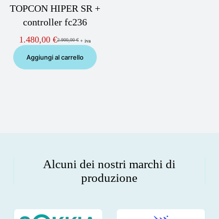
TOPCON HIPER SR +
controller fc236
1.480,00
€
2.900,00
€
+ iva
Il
Il
prezzo
prezzo
Aggiungi al carrello
originale
attuale
era:
è:
2.900,00 €.
1.480,00 €.
Alcuni dei nostri marchi di
produzione