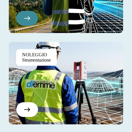
Pretium Elite
NOLEGGIO
$130
Strumentazione