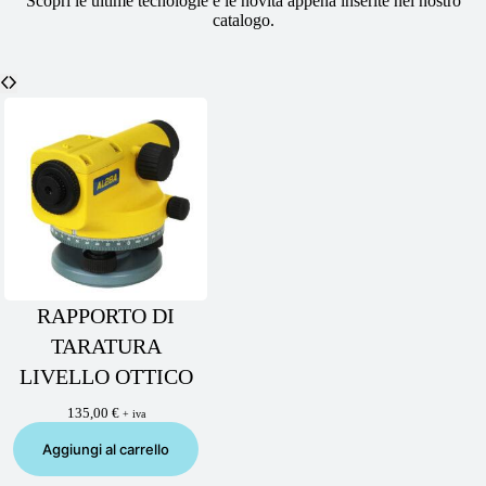
Scopri le ultime tecnologie e le novità appena inserite nel nostro
catalogo.
RAPPORTO DI
TARATURA
LIVELLO OTTICO
135,00
€
+ iva
Aggiungi al carrello