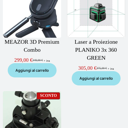
MEAZOR 3D Premium
Laser a Proiezione
Combo
PLANIKO 3x 360
GREEN
299,00
€
349,00
€
+ iva
Il
Il
prezzo
prezzo
305,00
€
375,00
€
+ iva
Il
Il
Aggiungi al carrello
originale
attuale
prezzo
prezzo
era:
è:
Aggiungi al carrello
originale
attuale
349,00 €.
299,00 €.
era:
è:
375,00 €.
305,00 €.
PRODOTTO
SCONTO
IN
OFFERTA