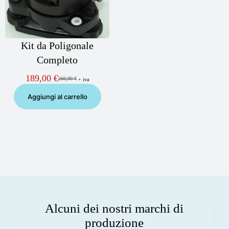
Kit da Poligonale
Completo
189,00
€
260,00
€
+ iva
Il
Il
prezzo
prezzo
Aggiungi al carrello
originale
attuale
era:
è:
260,00 €.
189,00 €.
Alcuni dei nostri marchi di
produzione