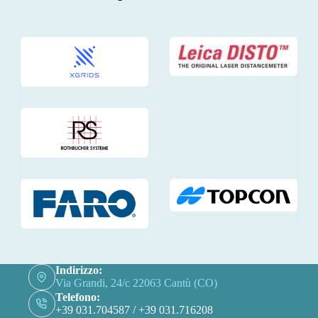
Indirizzo:
Via Grandi, 24/c 22063 Cantù (CO)
Telefono:
+39 031.704587 / +39 031.716208