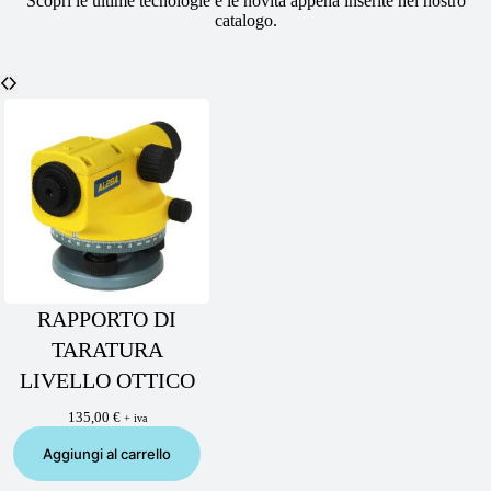
Scopri le ultime tecnologie e le novità appena inserite nel nostro
catalogo.
RAPPORTO DI
TARATURA
LIVELLO OTTICO
135,00
€
+ iva
Aggiungi al carrello