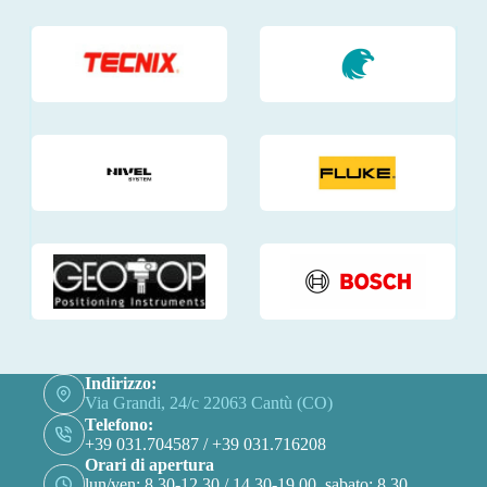
Indirizzo:
Via Grandi, 24/c 22063 Cantù (CO)
Telefono:
+39 031.704587 / +39 031.716208
Orari di apertura
lun/ven: 8.30-12.30 / 14.30-19.00, sabato: 8.30