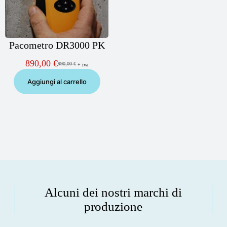
Pacometro DR3000 PK
890,00
€
990,00
€
+ iva
Il
Il
prezzo
prezzo
Aggiungi al carrello
originale
attuale
era:
è:
990,00 €.
890,00 €.
Alcuni dei nostri marchi di
produzione