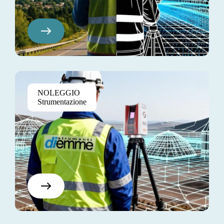
Pretium Elite
NOLEGGIO
$130
Strumentazione