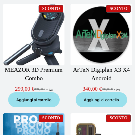
PRODOTTO
PR
SCONTO
SCONTO
IN
IN
OFFERTA
OF
MEAZOR 3D Premium
ArTeN Digiplan X3 X4
Combo
Android
299,00
€
340,00
€
349,00
€
400,00
€
+ iva
+ iva
Il
Il
Il
Il
prezzo
prezzo
prezzo
prezzo
Aggiungi al carrello
Aggiungi al carrello
originale
attuale
originale
attuale
era:
è:
era:
è:
349,00 €.
299,00 €.
400,00 €.
340,00 €.
PRODOTTO
PR
SCONTO
SCONTO
IN
IN
OFFERTA
OF