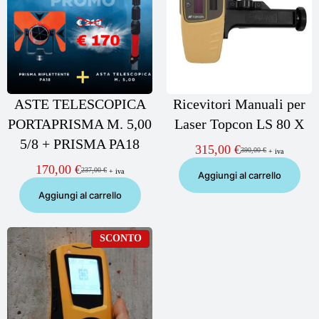
ASTE TELESCOPICA
Ricevitori Manuali per
PORTAPRISMA M. 5,00
Laser Topcon LS 80 X
5/8 + PRISMA PA18
315,00
€
390,00
€
+ iva
Il
Il
prezzo
prezzo
170,00
€
237,00
€
+ iva
Il
Il
Aggiungi al carrello
originale
attuale
prezzo
prezzo
era:
è:
Aggiungi al carrello
originale
attuale
390,00 €.
315,00 €.
era:
è:
237,00 €.
170,00 €.
PRODOTTO
SCONTO
IN
OFFERTA