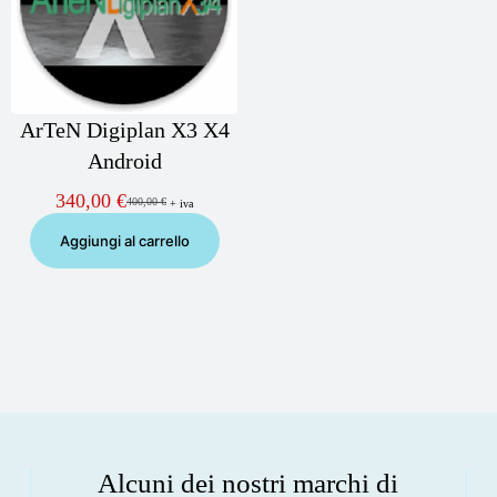
ArTeN Digiplan X3 X4
Android
340,00
€
400,00
€
+ iva
Il
Il
prezzo
prezzo
Aggiungi al carrello
originale
attuale
era:
è:
400,00 €.
340,00 €.
Alcuni dei nostri marchi di