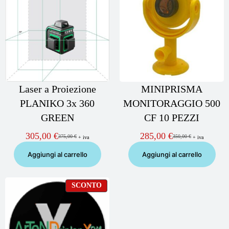
OFFERTA
OF
Laser a Proiezione
MINIPRISMA
PLANIKO 3x 360
MONITORAGGIO 500
GREEN
CF 10 PEZZI
305,00
€
285,00
€
375,00
€
350,00
€
+ iva
+ iva
Il
Il
Il
Il
prezzo
prezzo
prezzo
prezzo
Aggiungi al carrello
Aggiungi al carrello
originale
attuale
originale
attuale
era:
è:
era:
è:
375,00 €.
305,00 €.
350,00 €.
285,00 €.
PRODOTTO
SCONTO
IN
OFFERTA