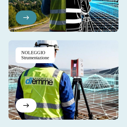
Pretium Elite
NOLEGGIO
$130
Strumentazione