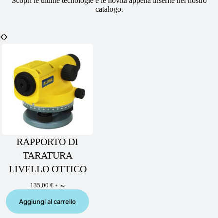
Scopri le ultime tecnologie e le novità appena inserite nel nostro
catalogo.
RAPPORTO DI
TARATURA
LIVELLO OTTICO
135,00
€
+ iva
Aggiungi al carrello